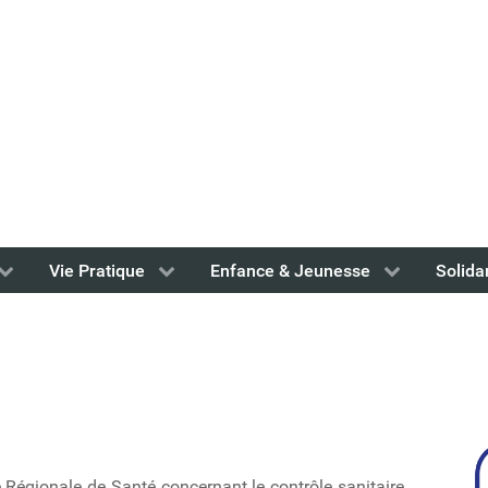
Vie Pratique
Enfance & Jeunesse
Solida
 Régionale de Santé concernant le contrôle sanitaire