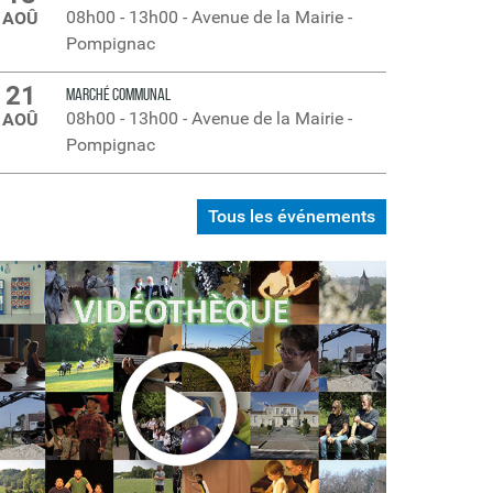
08h00
-
13h00
-
Avenue de la Mairie -
AOÛ
Pompignac
21
MARCHÉ COMMUNAL
08h00
-
13h00
-
Avenue de la Mairie -
AOÛ
Pompignac
Tous les événements