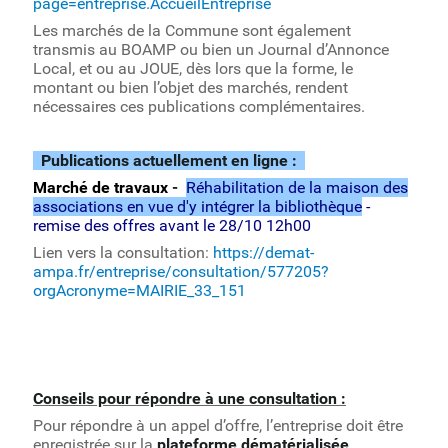
page=entreprise.AccueilEntreprise
Les marchés de la Commune sont également
transmis au BOAMP ou bien un Journal d’Annonce
Local, et ou au JOUE, dès lors que la forme, le
montant ou bien l’objet des marchés, rendent
nécessaires ces publications complémentaires.
Publications actuellement en ligne :
Marché de
travaux
-
Réhabilitation de la maison des
associations en vue d'y intégrer la bibliothèque
-
remise des offres avant le 28/10 12h00
Lien vers la consultation:
https://demat-
ampa.fr/entreprise/consultation/577205?
orgAcronyme=MAIRIE_33_151
Conseils pour répondre à une consultation :
Pour répondre à un appel d’offre, l’entreprise doit être
enregistrée sur la
plateforme dématérialisée